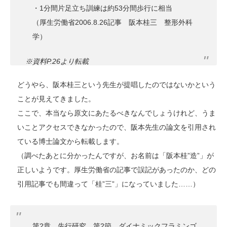
・1分間片足立ち訓練は約53分間歩行に相当
（厚生労働省2006.8.26記事 阪本桂三 整形外科
学）
※資料P.26より転載
どうやら、阪本桂三という先生が提唱したのではないかという
ことが見えてきました。
ここで、本当なら原文にあたるべきなんでしょうけれど、うま
いことアクセスできなかったので、阪本先生の論文を引用され
ている博士論文から転載します。
（調べたあとに分かったんですが、お名前は「阪本桂”造”」が
正しいようです。厚生労働省の記事で誤記があったのか、どの
引用記事でも間違って「桂”三”」になっていました……）
第2章 先行研究 第2節 ダイナミックフラミンゴ