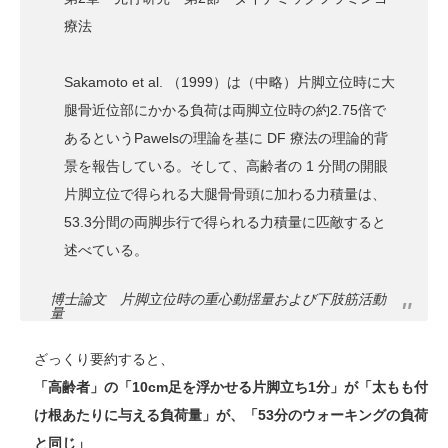
療法
Sakamoto et al. （1999）は（中略）片脚立位時に大
腿骨近位部にかかる負荷は両脚立位時の約2.75倍で
あるというPawelsの理論を基に DF 療法の理論的背
景を報告している。そして、高齢者の 1 分間の開眼
片脚立位で得られる大腿骨骨頭に加わる力積量は、
53.3分間の両脚歩行で得られる力積量に匹敵すると
述べている。
博士論文 片脚立位時の重心動揺量および下肢筋活動
量
ざっくり要約すると、
「高齢者」の「10cm足を浮かせる片脚立ち1分」が「太もも付
け根あたりに与える負荷量」が、「53分のウォーキングの負荷
と同じ」