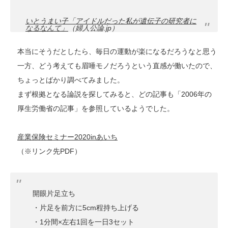
いとうまい子「アイドルだった私が遺伝子の研究者に
なるなんて」
（婦人公論.jp）
本当にそうだとしたら、毎日の運動が楽になるだろうなと思う
一方、どう考えても眉唾モノだろうという直感が働いたので、
ちょっとばかり調べてみました。
まず根拠となる論説を探してみると、どの記事も「2006年の
厚生労働省の記事」を参照しているようでした。
産業保険セミナー2020inあいち
（※リンク先PDF）
開眼片足立ち
・片足を前方に5cm程持ち上げる
・1分間×左右1回を一日3セット