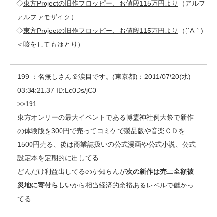
◇
東方Projectの旧作フロッピー、お値段115万円より
（アルフ
ァルファモザイク）
◇
東方Projectの旧作フロッピー、お値段115万円より
（(´A｀)
＜咳をしてもゆとり）
199 ：名無しさん＠涙目です。(東京都)：2011/07/20(水)
03:34:21.37 ID:Lc0Ds/jC0
>>191
東方オンリーの最大イベントである博霊神社例大祭で新作
の体験版を300円で売ってコミケで製品版や音楽ＣＤを
1500円売る、後は商業誌扱いの公式漫画や公式小説、公式
設定本を定期的に出してる
どんだけ利益出してるのか知らんが
次の新作は売上全額被
災地に寄付らしい
から相当経済的余裕あるレベルで儲かっ
てる