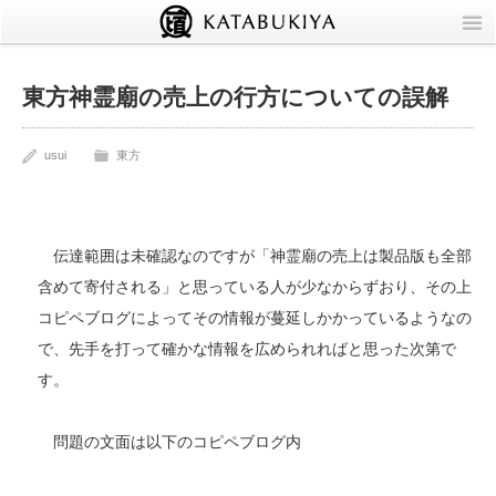
TOP
東方神霊廟の売上の行方についての誤解
Info
usui
東方
Circle
Blog
伝達範囲は未確認なのですが「神霊廟の売上は製品版も全部
含めて寄付される」と思っている人が少なからずおり、その上
いつものニュース
コピペブログによってその情報が蔓延しかかっているようなの
個別記事
で、先手を打って確かな情報を広められればと思った次第で
す。
同人
問題の文面は以下のコピペブログ内