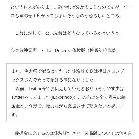
というレスがあります。調べれば分かることなのですが、ソー
スも確認せず広がってしまいそうなのが恐ろしいところ。
これに対して、公式見解はどうなっているかというと、
◇
東方神霊廟 ～ Ten Desires. 体験版
（博麗幻想書譜）
また、例大祭で配るはずだった体験版ＣＤは後日メロンブ
ックスさんで売って頂ける事になりました。
以前、Twitter等でお伝えしていたとおり（そうです実は
Twitterやってました(ID:korindo)）この売上を全て震災の義
援金という形で、微力ながら支援させて頂きたいと思いま
す。
義援金に充てるのは体験版だけで、製品版については何も言