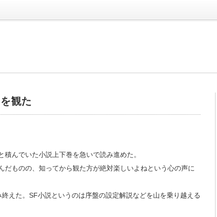
ーを観た
こと積んでいた小説上下巻を急いで読み進めた。
んだものの、知ってから観た方が絶対楽しいよねという心の声に
み終えた。SF小説というのは序盤の設定解説などを山を乗り越える