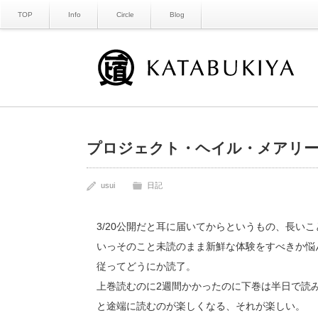
TOP
Info
Circle
Blog
プロジェクト・ヘイル・メアリ
usui
日記
3/20公開だと耳に届いてからというもの、長い
いっそのこと未読のまま新鮮な体験をすべきか悩
従ってどうにか読了。
上巻読むのに2週間かかったのに下巻は半日で読
と途端に読むのが楽しくなる、それが楽しい。