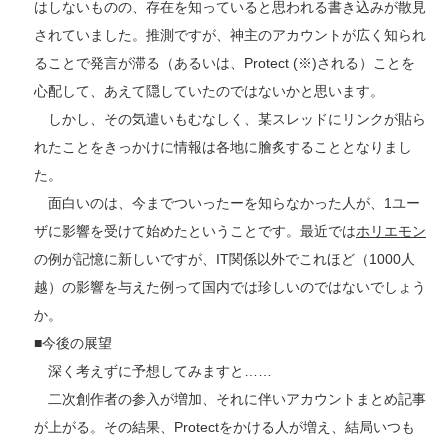
はしないものの、存在を知っていると思われる書き込みが散見
されていました。推測ですが、神主のアカウントが広く知られ
ることで発言が滞る（あるいは、Protect (※)される）ことを
心配して、あえて隠していたのではないかと思います。
しかし、その気遣いもむなしく、某スレッドにリンクが貼ら
れたことをきっかけに情報は各地に膾炙することとなりまし
た。
面白いのは、今までついったーを知らなかった人が、1ユー
ザに影響を受けて始めたということです。最近では
ホリエモン
の例が記憶に新しいですが、IT関係以外でこれほど（1000人
越）の影響を与えた例って国内では珍しいのではないでしょう
か。
■今後の展望
深く考えずに予想してみますと……
二次創作者の参入が増加、それに伴いアカウントまとめ記事
が上がる。その結果、Protectをかける人が増え、結局いつも