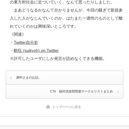
の東方村社会に近づいていく、なんて思ったりしました。
まあどうなるかなんて分かりませんが、今回の騒ぎで新規参
入した人がなじんでいくのか、はたまた一過性のものとして離
れていくのかは興味深いところです。
《関連》
・
Twitter自分史
・
酔狂 (suikyoh) on Twitter
※許可したユーザにしか発言が読めなくできる機能。
庚申さまのお話。
C76 秘封倶楽部関連サークルリストまとめ
トップページに戻る