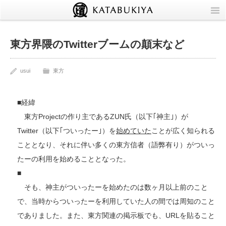
TOP
東方界隈のTwitterブームの顛末など
Info
usui
東方
Circle
■経緯
Blog
東方Projectの作り主であるZUN氏（以下｢神主｣）が
Twitter（以下｢ついったー｣）を
始めていた
ことが広く知られる
いつものニュース
こととなり、それに伴い多くの東方信者（語弊有り）がついっ
個別記事
たーの利用を始めることとなった。
■
同人
そも、神主がついったーを始めたのは数ヶ月以上前のこと
で、当時からついったーを利用していた人の間では周知のこと
でありました。また、東方関連の掲示板でも、URLを貼ること