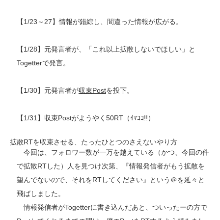
【1/23～27】情報が錯綜し、間違った情報が広がる。
【1/28】元発言者が、「これ以上拡散しないでほしい」と
Togetterで発言。
【1/30】元発言者が
収束Post
を投下。
【1/31】収束Postがようやく50RT（ｲﾏｺｺ!!）
拡散RTを収束させる、たったひとつのさえないやり方
今回は、フォロワー数が一万を越えている（かつ、今回の件
で拡散RTした）人を見つけ次第、『情報発信者がもう拡散を
望んでないので、それをRTしてください』という＠を延々と
飛ばしました。
情報発信者がTogetterに書き込んだあと、ついったーの方で