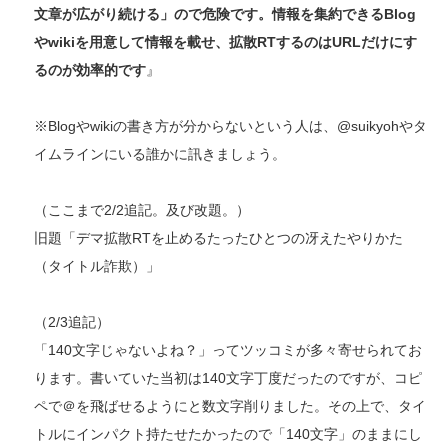
文章が広がり続ける」ので危険です。情報を集約できるBlog
やwikiを用意して情報を載せ、拡散RTするのはURLだけにす
るのが効率的です
』
※Blogやwikiの書き方が分からないという人は、@suikyohやタ
イムラインにいる誰かに訊きましょう。
（ここまで2/2追記。及び改題。）
旧題「デマ拡散RTを止めるたったひとつの冴えたやりかた
（タイトル詐欺）」
（2/3追記）
「140文字じゃないよね？」ってツッコミが多々寄せられてお
ります。書いていた当初は140文字丁度だったのですが、コピ
ペで＠を飛ばせるようにと数文字削りました。その上で、タイ
トルにインパクト持たせたかったので「140文字」のままにし