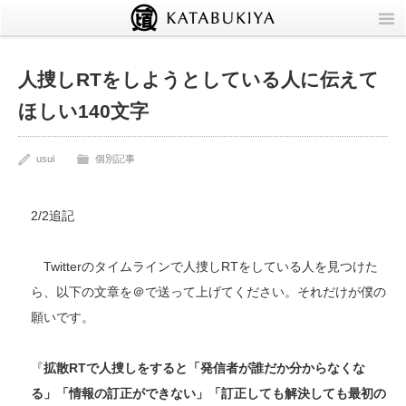
TOP
人捜しRTをしようとしている人に伝えて
Info
ほしい140文字
Circle
usui
個別記事
Blog
2/2追記
いつものニュース
Twitterのタイムラインで人捜しRTをしている人を見つけた
個別記事
ら、以下の文章を＠で送って上げてください。それだけが僕の
願いです。
同人
『
拡散RTで人捜しをすると「発信者が誰だか分からなくな
る」「情報の訂正ができない」「訂正しても解決しても最初の