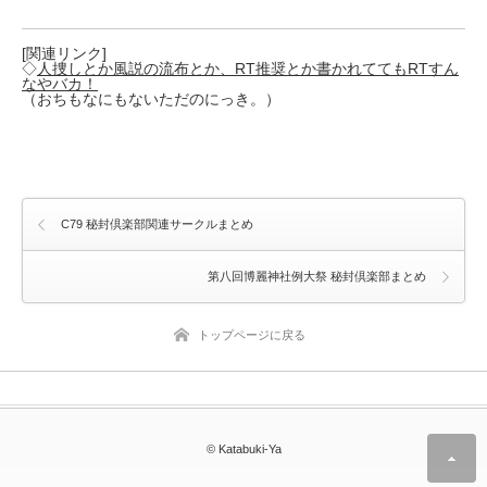
[関連リンク]
◇
人捜しとか風説の流布とか、RT推奨とか書かれててもRTすん
なやバカ！
（おちもなにもないただのにっき。）
C79 秘封倶楽部関連サークルまとめ
第八回博麗神社例大祭 秘封倶楽部まとめ
トップページに戻る
© Katabuki-Ya