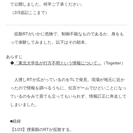
て公開しました。何卒ご了承ください。
（2/3追記ここまで）
拡散RTがいかに危険で、制御不能なものであるか、身をも
って体験してみました。以下はその顛末。
あらすじ
◆
「東北大学生が行方不明という情報について」
（Togetter）
人捜しRTが広がっているのをTLで発見。現場が地元に近か
ったので情報を調べるうちに、伝言ゲームでひどいことになっ
ているのをみて居ても立ってもいられず、情報訂正に奔走して
しまいました。
■経緯
【1/23】捜索願のRTが拡散する。