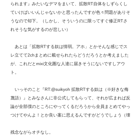
られます』みたいなデマをまいて、拡散RT自体をしずらくし
ていけばいいんじゃないかと思ったんですが色々問題がありそ
うなので却下。（しかし、そういうのに限ってすぐ修正RTさ
れそうな気がするのが悲しい）
あとは「拡散RTする奴は情弱。アホ」とかそんな感じでス
レ立てて2chまとめに載せられたらどうだろうとか考えました
が、これだとmixi文化圏な人達に届きそうにないですしアウ
ト。
いっそのこと『RT:@suikyoh 拡散RTする奴は（※好きな侮
蔑語）』とみなさんに非公式してもらって、それが広まれば反
論が全部僕のところにやってくるだろうから全員まとめてやっ
つけてやんよ！とか良い案に思えるんですがどうでしょう（壊
残念ながらオチなし。